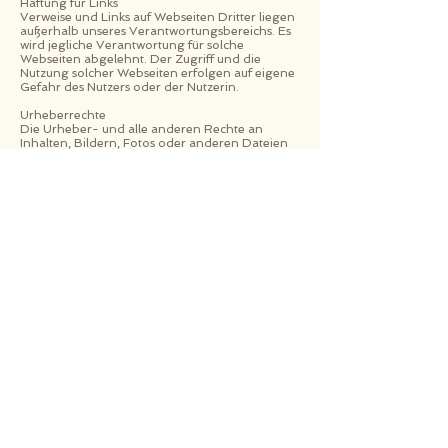
Haftung für Links
Verweise und Links auf Webseiten Dritter liegen
außerhalb unseres Verantwortungsbereichs. Es
wird jegliche Verantwortung für solche
Webseiten abgelehnt. Der Zugriff und die
Nutzung solcher Webseiten erfolgen auf eigene
Gefahr des Nutzers oder der Nutzerin.
Urheberrechte
Die Urheber- und alle anderen Rechte an
Inhalten, Bildern, Fotos oder anderen Dateien
auf der Website gehören Energieraum Lisa
Neidl oder den jeweiligen Rechtsinhabern. Für
die Reproduktion jeglicher Elemente ist die
schriftliche Zustimmung der
Urheberrechtsträger im Voraus einzuholen.
Zuwiderhandlungen ohne entsprechende
Zustimmung des Urheberrechtsträgers können
seitens dessen rechtlich verfolgt werden.
Impressum
Datenschutz
​© 2023 by Lisa Neidl